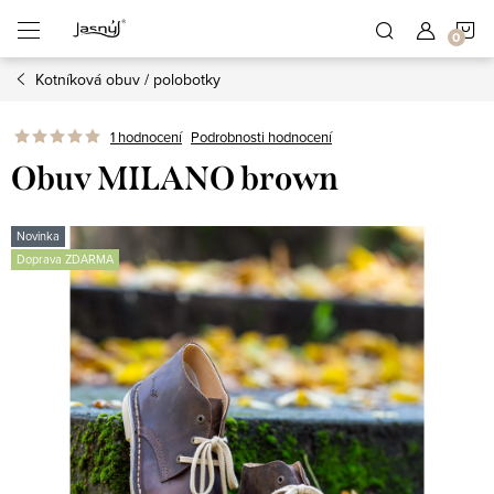
Přejít
N
na
obsah
Kotníková obuv / polobotky
K
1 hodnocení
Podrobnosti hodnocení
Obuv MILANO brown
Novinka
Doprava ZDARMA