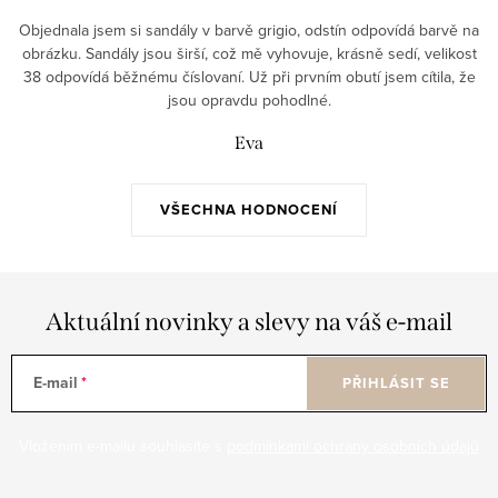
Objednala jsem si sandály v barvě grigio, odstín odpovídá barvě na
obrázku. Sandály jsou širší, což mě vyhovuje, krásně sedí, velikost
38 odpovídá běžnému číslovaní. Už při prvním obutí jsem cítila, že
jsou opravdu pohodlné.
Eva
VŠECHNA HODNOCENÍ
Aktuální novinky a slevy na váš e-mail
E-mail
PŘIHLÁSIT SE
Vložením e-mailu souhlasíte s
podmínkami ochrany osobních údajů