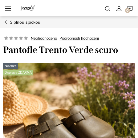
Přejít
N
na
obsah
S plnou špičkou
K
Neohodnoceno
Podrobnosti hodnocení
Pantofle Trento Verde scuro
Novinka
Doprava ZDARMA