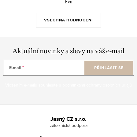
Eva
VŠECHNA HODNOCENÍ
Aktuální novinky a slevy na váš e-mail
E-mail
PŘIHLÁSIT SE
Vložením e-mailu souhlasíte s
podmínkami ochrany osobních údajů
Z
á
Jasný CZ s.r.o.
p