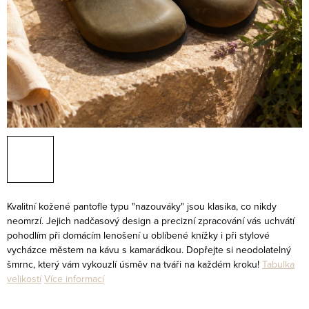
Kvalitní kožené pantofle typu "nazouváky" jsou klasika, co nikdy
neomrzí. Jejich nadčasový design a precizní zpracování vás uchvátí
pohodlím při domácím lenošení u oblíbené knížky i při stylové
vycházce městem na kávu s kamarádkou. Dopřejte si neodolatelný
šmrnc, který vám vykouzlí úsměv na tváři na každém kroku!
Tabulka
velikostí
Více informací