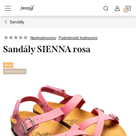
Přejít
N
na
obsah
Sandály
K
Neohodnoceno
Podrobnosti hodnocení
Sandály SIENNA rosa
Akce
Poslední kusy!