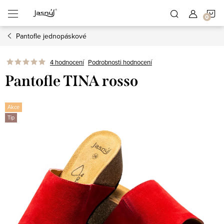
Přejít
N
na
obsah
Pantofle jednopáskové
K
4 hodnocení
Podrobnosti hodnocení
Pantofle TINA rosso
Akce
Tip