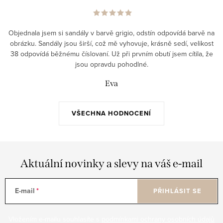
Objednala jsem si sandály v barvě grigio, odstín odpovídá barvě na
obrázku. Sandály jsou širší, což mě vyhovuje, krásně sedí, velikost
38 odpovídá běžnému číslovaní. Už při prvním obutí jsem cítila, že
jsou opravdu pohodlné.
Eva
VŠECHNA HODNOCENÍ
Aktuální novinky a slevy na váš e-mail
E-mail
PŘIHLÁSIT SE
Vložením e-mailu souhlasíte s
podmínkami ochrany osobních údajů