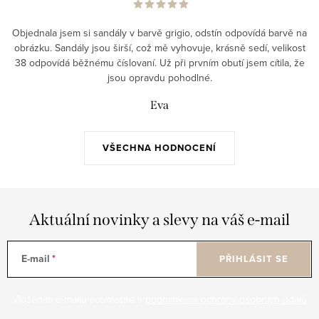
Objednala jsem si sandály v barvě grigio, odstín odpovídá barvě na
obrázku. Sandály jsou širší, což mě vyhovuje, krásně sedí, velikost
38 odpovídá běžnému číslovaní. Už při prvním obutí jsem cítila, že
jsou opravdu pohodlné.
Eva
VŠECHNA HODNOCENÍ
Aktuální novinky a slevy na váš e-mail
E-mail
PŘIHLÁSIT SE
Vložením e-mailu souhlasíte s
podmínkami ochrany osobních údajů