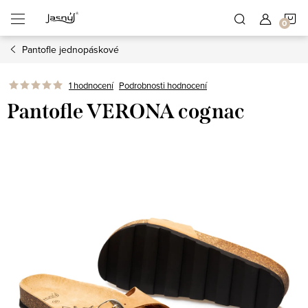
Přejít
N
na
obsah
Pantofle jednopáskové
K
1 hodnocení
Podrobnosti hodnocení
Pantofle VERONA cognac