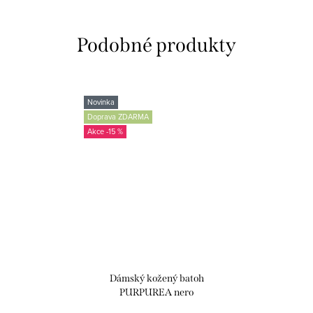
Novinka
Doprava ZDARMA
-15 %
Dámský kožený batoh
PURPUREA nero