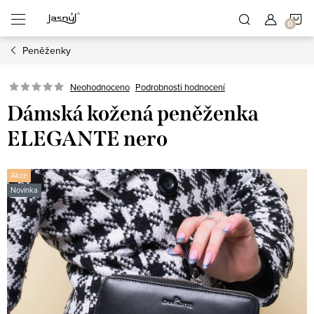
Přejít
N
na
obsah
Peněženky
K
Neohodnoceno
Podrobnosti hodnocení
Dámská kožená peněženka
ELEGANTE nero
Akce
Novinka