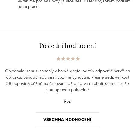
Vyrábíme pro Vás boty již více než 20 let s vysokým podílem
ruční práce.
Poslední hodnocení
Objednala jsem si sandály v barvě grigio, odstín odpovídá barvě na
obrázku. Sandály jsou širší, což mě vyhovuje, krásně sedí, velikost
38 odpovídá běžnému číslovaní. Už při prvním obutí jsem cítila, že
jsou opravdu pohodlné.
Eva
VŠECHNA HODNOCENÍ