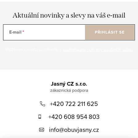
Aktuální novinky a slevy na váš e-mail
E-mail
PŘIHLÁSIT SE
Vložením e-mailu souhlasíte s
podmínkami ochrany osobních údajů
Z
á
Jasný CZ s.r.o.
p
+420 722 211 625
a
t
+420 608 954 803
í
info
@
obuvjasny.cz