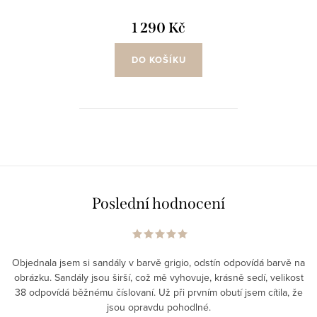
1 290 Kč
DO KOŠÍKU
O
v
l
á
Poslední hodnocení
d
a
c
Objednala jsem si sandály v barvě grigio, odstín odpovídá barvě na
í
obrázku. Sandály jsou širší, což mě vyhovuje, krásně sedí, velikost
p
38 odpovídá běžnému číslovaní. Už při prvním obutí jsem cítila, že
r
jsou opravdu pohodlné.