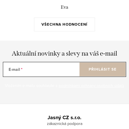
v
Eva
k
y
v
VŠECHNA HODNOCENÍ
ý
p
i
Aktuální novinky a slevy na váš e-mail
s
u
E-mail
PŘIHLÁSIT SE
Vložením e-mailu souhlasíte s
podmínkami ochrany osobních údajů
Z
á
Jasný CZ s.r.o.
p