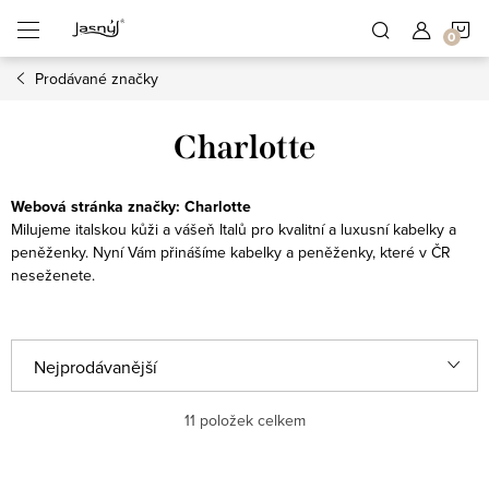
Přejít
N
na
obsah
Prodávané značky
K
Charlotte
Webová stránka značky:
Charlotte
Milujeme italskou kůži a vášeň Italů pro kvalitní a luxusní kabelky a
peněženky. Nyní Vám přinášíme kabelky a peněženky, které v ČR
neseženete.
Ř
Nejprodávanější
a
Nejlevnější
11
položek celkem
z
e
Nejdražší
V