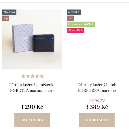
Novinka
Novinka
Tip
Tip
Doprava ZDARMA
-15 %
Pánská kožená peněženka
Dámský kožený batoh
EGRETTA maronne nero
PURPUREA marrone
3 990 Kč
1 290 Kč
3 389 Kč
DO KOŠÍKU
DO KOŠÍKU