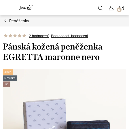
Přejít
N
na
obsah
Peněženky
K
2 hodnocení
Podrobnosti hodnocení
Pánská kožená peněženka
EGRETTA maronne nero
Akce
Novinka
Tip