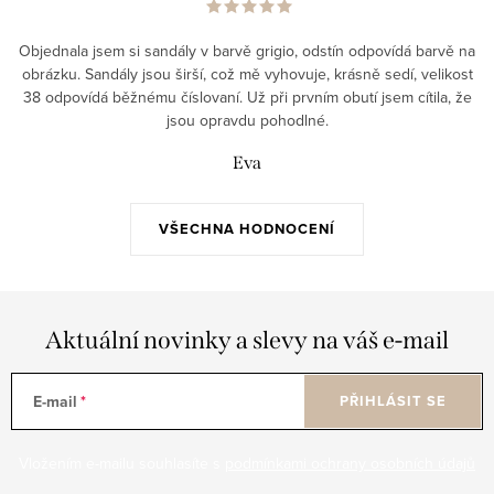
Objednala jsem si sandály v barvě grigio, odstín odpovídá barvě na
obrázku. Sandály jsou širší, což mě vyhovuje, krásně sedí, velikost
38 odpovídá běžnému číslovaní. Už při prvním obutí jsem cítila, že
jsou opravdu pohodlné.
Eva
VŠECHNA HODNOCENÍ
Aktuální novinky a slevy na váš e-mail
E-mail
PŘIHLÁSIT SE
Vložením e-mailu souhlasíte s
podmínkami ochrany osobních údajů