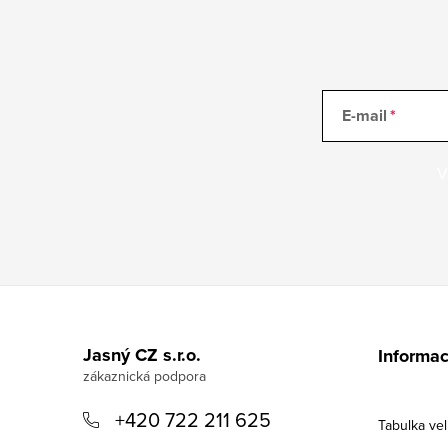
E-mail
V
Z
á
Jasný CZ s.r.o.
Informac
p
a
+420 722 211 625
Tabulka vel