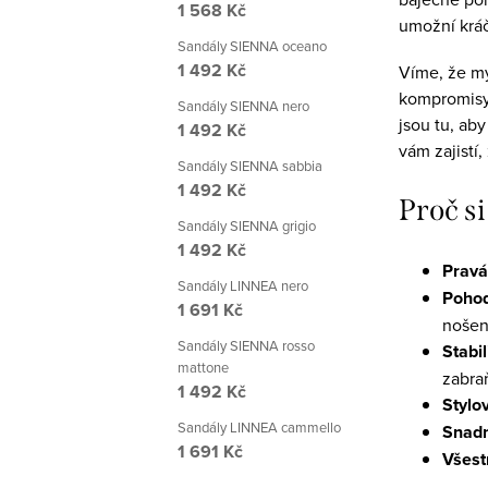
1 568 Kč
á
umožní kráč
Sandály SIENNA oceano
d
1 492 Kč
Víme, že my
a
kompromisy 
Sandály SIENNA nero
jsou tu, ab
c
1 492 Kč
vám zajistí
í
Sandály SIENNA sabbia
1 492 Kč
p
Proč si
Sandály SIENNA grigio
r
1 492 Kč
v
Pravá
Sandály LINNEA nero
Pohod
k
1 691 Kč
nošen
y
Sandály SIENNA rosso
Stabi
mattone
v
zabra
1 492 Kč
Stylo
ý
Sandály LINNEA cammello
Snadn
p
1 691 Kč
Všest
i