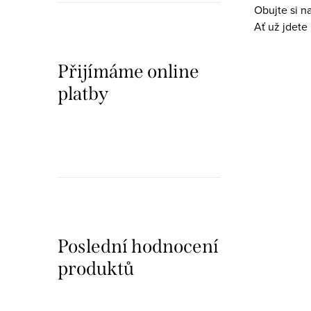
Obujte si n
s
Ať už jdete
u
Přijímáme online
platby
Poslední hodnocení
produktů