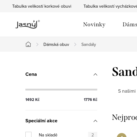
Přejít
Tabulka velikostí korkové obuvi
Tabulka velikostí vycházkov
na
obsah
Novinky
Dáms
Dámská obuv
Sandály
Domů
P
Sand
Cena
o
s
S našimi
1492
Kč
1776
Kč
t
r
Nejpro
Speciální akce
a
Na skladě
2