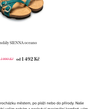
ndály SIENNA oceano
1 492 Kč
1 990 Kč
od
 procházku městem, po pláži nebo do přírody. Naše
sobí vašim nohám a poskytují maximální komfort, vám