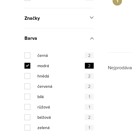
n
n
Značky
í
p
Barva
a
černá
2
n
modrá
2
Ř
Nejprodáva
e
hnědá
2
a
l
červená
2
V
z
bílá
1
ý
e
růžová
1
p
n
béžová
2
i
í
zelená
1