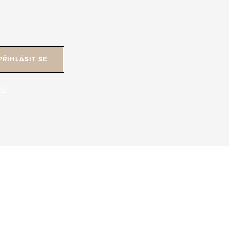
PŘIHLÁSIT SE
jů