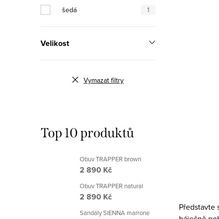
s
p
šedá
1
p
r
r
Velikost
o
o
d
d
Vymazat filtry
u
u
k
k
t
Top 10 produktů
t
ů
ů
Obuv TRAPPER brown
2 890 Kč
O
Obuv TRAPPER natural
2 890 Kč
v
Představte 
Sandály SIENNA marrone
l
báječně poh