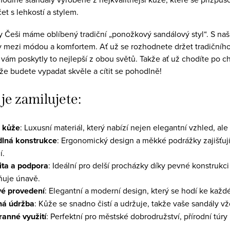
et s lehkostí a stylem.
 Češi máme oblíbený tradiční „ponožkový sandálový styl“. S naš
mezi módou a komfortem. Ať už se rozhodnete držet tradičního
y vám poskytly to nejlepší z obou světů. Takže ať už chodíte po
, že budete vypadat skvěle a cítit se pohodlně!
 je zamilujete:
 kůže
: Luxusní materiál, který nabízí nejen elegantní vzhled, al
lná konstrukce
: Ergonomický design a měkké podrážky zajišťuj
í.
lita a podpora
: Ideální pro delší procházky díky pevné konstrukc
ňuje únavě.
vé provedení
: Elegantní a moderní design, který se hodí ke každ
á údržba
: Kůže se snadno čistí a udržuje, takže vaše sandály v
ranné využití
: Perfektní pro městské dobrodružství, přírodní túry 