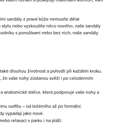
imi sandály z pravé kůže nemusíte dělat
 stylu nebo vyzkoušíte něco nového, naše sandály
 chodníku s ponožkami nebo bez nich, naše sandály
e také dlouhou životnost a pohodlí při každém kroku.
í, že vaše nohy zůstanou svěží i po celodenním
i a anatomické stélce, která podporuje vaše nohy a
ému outfitu – od ležérního až po formální.
ždy vypadají jako nové.
nebo relaxaci v parku i na pláži.