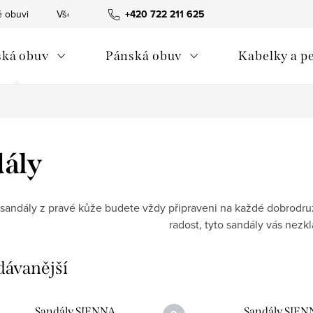
é obuvi
Vše o nákupu
+420 722 211 625
Možnosti dopravy a platby
Obcho
ká obuv
Pánská obuv
Kabelky a p
ály
 sandály z pravé kůže budete vždy připraveni na každé dobrodružs
radost, tyto sandály vás nezk
dávanější
Sandály SIENNA
Sandály SIEN