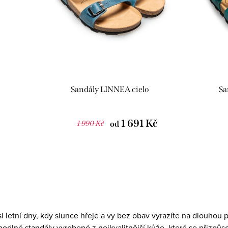
Sandály LINNEA cielo
Sa
1 691 Kč
1 990 Kč
od
si letní dny, kdy slunce hřeje a vy bez obav vyrazíte na dlouhou
odlné standály vyrobené z nejkvalitnější kůže, které se přizpů