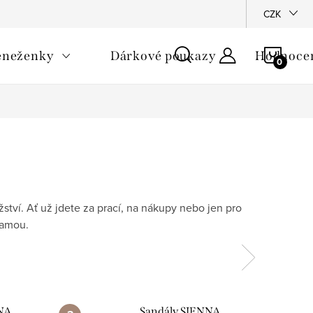
dní podmínky
Podmínky ochrany osobních údajů
CZK
Jak pečovat
NÁKU
eneženky
Dárkové poukazy
Hodnocen
KOŠÍ
tví. Ať už jdete za prací, na nákupy nebo jen pro
lamou.
NA
Sandály SIENNA