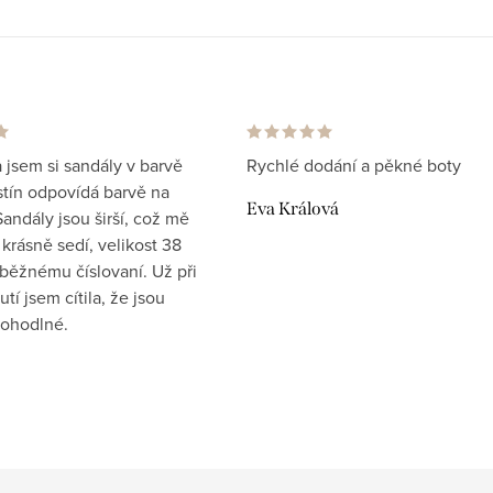
 jsem si sandály v barvě
Rychlé dodání a pěkné boty
stín odpovídá barvě na
Eva Králová
andály jsou širší, což mě
krásně sedí, velikost 38
běžnému číslovaní. Už při
tí jsem cítila, že jsou
ohodlné.