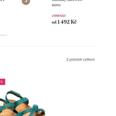
nero
1 990 Kč
1 492 Kč
od
2
položek celkem
 %