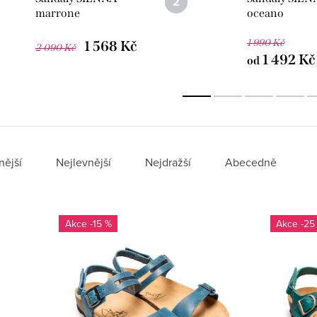
marrone
oceano
1 990 Kč
1 568 Kč
2 090 Kč
1 492 Kč
od
nější
Nejlevnější
Nejdražší
Abecedně
-15 %
-25