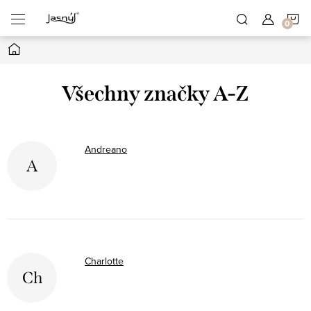
Přejít
N
na
obsah
Domů
K
Všechny značky A-Z
Andreano
A
Charlotte
Ch