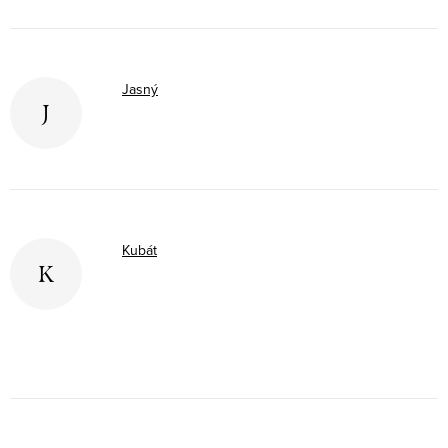
Jasný
J
Kubát
K